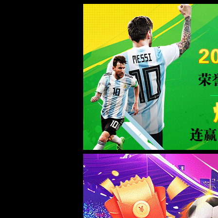
首页
健康教
3522vip浦京集团(中国股份)有限公司官网