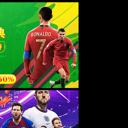
全国统一服务热线
诚邀合作
关于3522vip浦
官方商城
400-6690-063
京集团
购买