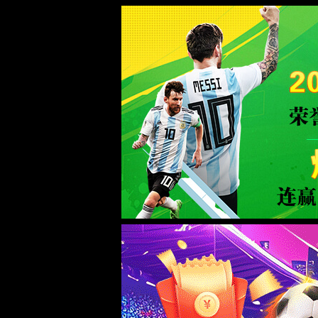
首页
健康教
3522vip浦京集团(中国股份)有限公司官网