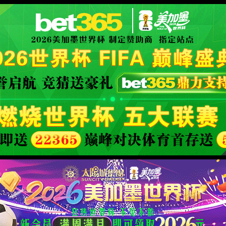
室
实验室等环境
新风消毒
用户案例
新闻资讯